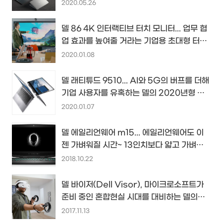
2020.05.26
델 86 4K 인터랙티브 터치 모니터... 업무 협
업 효과를 높여줄 거라는 기업용 초대형 터치
디스플레이...
2020.01.08
델 래티튜드 9510... AI와 5G의 버프를 더해
기업 사용자를 유혹하는 델의 2020년형 비
즈니스 노트북...
2020.01.07
델 에일리언웨어 m15... 에일리언웨어도 이
젠 가벼워질 시간~ 13인치보다 얇고 가벼운
게이밍 노트북...
2018.10.22
델 바이저(Dell Visor), 마이크로소프트가
준비 중인 혼합현실 시대를 대비하는 델의
MR 헤드셋
2017.11.13