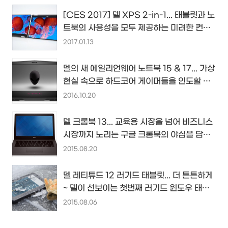
[CES 2017] 델 XPS 2-in-1... 태블릿과 노
트북의 사용성을 모두 제공하는 미려한 컨버
터블로 진화하다...
2017.01.13
델의 새 에일리언웨어 노트북 15 & 17... 가상
현실 속으로 하드코어 게이머들을 인도할 게
이밍 노트북...
2016.10.20
델 크롬북 13... 교육용 시장을 넘어 비즈니스
시장까지 노리는 구글 크롬북의 야심을 담아
내다...
2015.08.20
델 레티튜드 12 러기드 태블릿... 더 튼튼하게
~ 델이 선보이는 첫번째 러기드 윈도우 태블
릿 PC...
2015.08.06