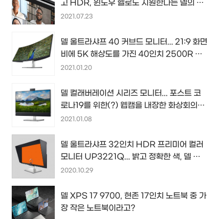
고 HDR, 윈도우 헬로도 지원한다는 델의 신
형 4K UHD 웹캠...
2021.07.23
델 울트라샤프 40 커브드 모니터... 21:9 화면
비에 5K 해상도를 가진 40인치 2500R 곡
면 모니터 등장...
2021.01.20
델 컬래버레이션 시리즈 모니터... 포스트 코
로나19를 위한(?) 웹캠을 내장한 화상회의용
콘퍼런스 모니터...
2021.01.08
델 울트라샤프 32인치 HDR 프리미어 컬러
모니터 UP3221Q... 밝고 정확한 색, 델 최
초 미니 LED 모니터
2020.10.29
델 XPS 17 9700, 현존 17인치 노트북 중 가
장 작은 노트북이라고?