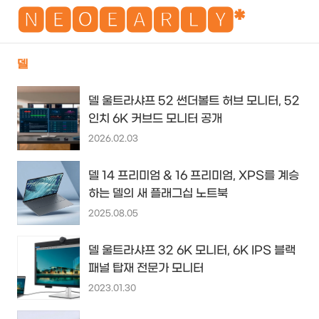
NEO
🅽🅴🅾🅴🅰🆁🅻🆈*
델
검
메
델 울트라샤프 52 썬더볼트 허브 모니터, 52
색
뉴
인치 6K 커브드 모니터 공개
2026.02.03
델 14 프리미엄 & 16 프리미엄, XPS를 계승
하는 델의 새 플래그십 노트북
2025.08.05
델 울트라샤프 32 6K 모니터, 6K IPS 블랙
패널 탑재 전문가 모니터
2023.01.30