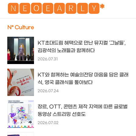
NEO
🅽🅴🅾🅴🅰🆁🅻🆈*
N* Culture
검
메
KT초대드림 혜택으로 만난 뮤지컬 '그날들',
색
뉴
김광석의 노래들과 함께하다
2026.07.31
KT와 함께하는 예술의전당 마음을 담은 클래
식, 영국 클래식을 톺아보다
2026.07.24
장르, OTT, 콘텐츠 제작 지역에 따른 글로벌
동영상 스트리밍 선호도
2026.07.02