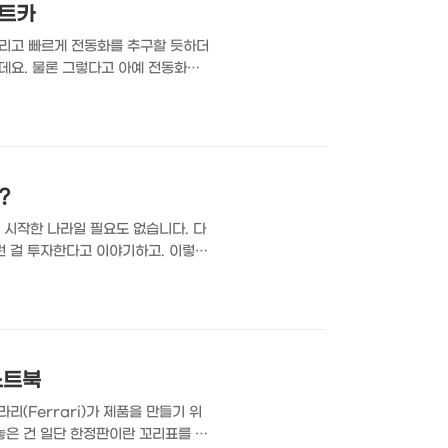
셉트카
버리고 빠르게 전동화를 추구할 듯하더
데요. 물론 그렇다고 아예 전동화를
준비하면서 공개한 M 콘셉트 노이어
0년 후 미래를 준비하는 전기차 콘셉트
을까요? BMW가 미래의 모빌리티를
?
 시작한 나라일 필요도 없습니다. 다
런 걸 투자한다고 이야기하고. 이렇게
nt)라고 보통 표현하는데요. 외국인의
움. 외국인 직접 투자를 많이 끌어들
nd Development)의 2024년
노트북
(Ferrari)가 제품을 만들기 위
놓은 건 일단 한정판이란 꼬리표를 달