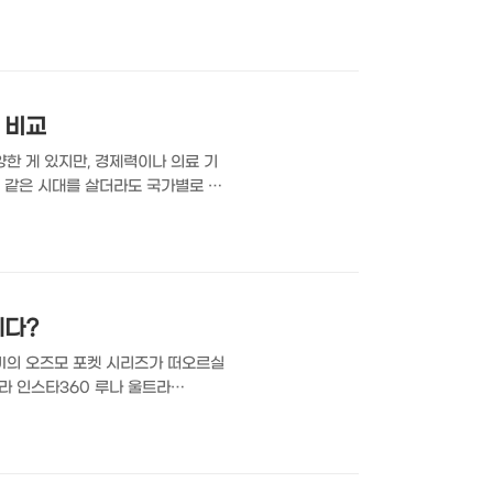
 빨간 로쏘 마그마(Rosso
 PC 2026년 모나코 그랑프리를 앞
로쏘 마그마 컬러 외에도 카본 파이버
 비교
한 게 있지만, 경제력이나 의료 기
서 같은 시대를 살더라도 국가별로 기
오래 산다는 게 아니라 평균치로 참
께 살펴보시죠. 2026년 태어난 이
s 2024)를 Our World in
제다?
JI의 오즈모 포켓 시리즈가 떠오르실
메라 인스타360 루나 울트라
 여행을 비롯할 일상을 담는 브이로그
짐벌 카메라 인스타360은 짐벌 카메
주미크론(Summicron) 렌즈를