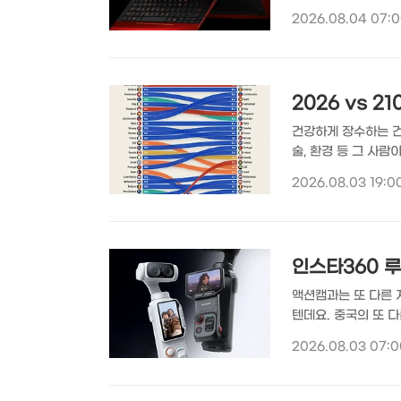
고 있는 HP 스쿠데리아
2026.08.04 07:
Magma) 컬러로 마
두고 공개된 이 모델
와 유리를 접목해 부
2026 vs 
건강하게 장수하는 건
술, 환경 등 그 사
대 수명은 다르게 나
2026.08.03 19:0
고할 뿐이지만, 현재
의 기대수명이 가장 높은
Data가 참고해 정리
인스타360 루
액션캠과는 또 다른 
텐데요. 중국의 또 다
(Insta360 Lu
2026.08.03 07:0
짐벌 카메라로 공개된
라 시장 공략을 위해
탑재했으며 라이카 시