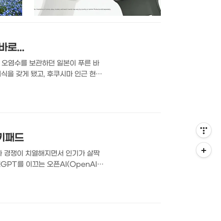
로...
능 오염수를 보관하던 일본이 푸른 바
식을 갖게 됐고, 후쿠시마 인근 현에
후 우리나라는 꾸준히 수산물 방사능
안전 국민소통단으로써 대전의 방사능
담을 썼었는데요. 이번에는 직접 수
 키패드
등과 경쟁이 치열해지면서 인기가 살짝
GPT를 이끄는 오픈AI(OpenAI)
로 등장한 건 이번이 처음인데... 그
odex Micro). 오픈AI가 처음
)가 언급된 것 답게 이 제품은 개발