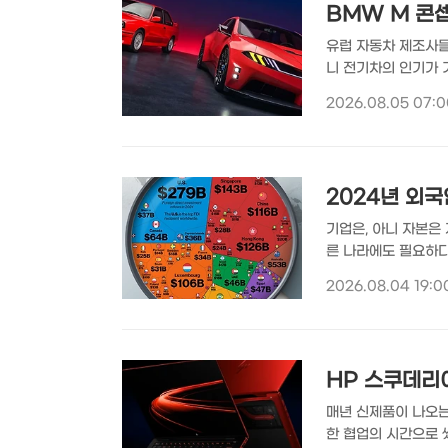
BMW M 콘
유럽 자동차 제조사들
니 전기차의 인기가 
하지 않겠다는 건 아
2026.08.05 07:0
클라쎄(M Concep
미래의 도로를 달리는
그리며 선보인 BMW 
2024년 외국
기업은, 아니 자본은
른 나라에도 필요하다
다른 나라에 실행되는 
2026.08.04 19:0
투자를 받는 건 나라
이는 국가는 어디? V
데이터를 통해 정리한 
HP 스쿠데리아
매년 신제품이 나오는 
한 협업의 시간으로 