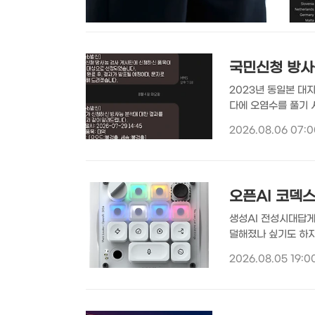
국민신청 방사능
2023년 동일본 대
다에 오염수를 풀기 
서 생산된 수산물은 
2026.08.06 07:0
검사를 시행 중입니다
검사 기관인 네오시스
산물 시료를 보내서 
오픈AI 코덱
생성AI 전성시대답게
덜해졌나 싶기도 하지만
가 최초의 하드웨어를
2026.08.05 19:0
들의 첫 하드웨어가 
선보인 하드웨어의 이
자들이 코덱스를 활용