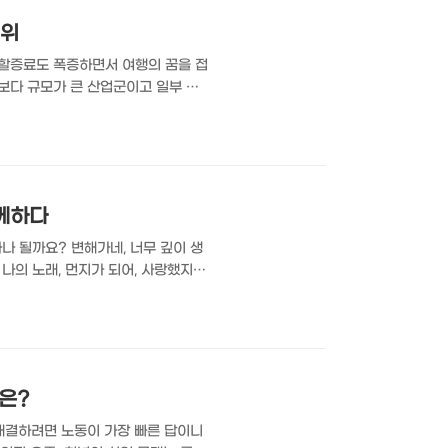
순위
류할증료도 폭증하면서 여행의 꿈을 접
보다 규모가 큰 산업군이고 일부 국
절대적으로 많지 않기에 관광산업 활성
증가한 국가들 VISUAL
ies 2026)을 바탕으로 정리한 이 인
함께하다
나 될까요? 변해가네, 너무 깊이 생
 나의 노래, 먼지가 되어, 사랑했지만,
그의 노래들은 그가 세상을 떠난 후
노래들이 사용된 뮤지컬 ‘그날들’을
개인정보는 '정보통신망 이용촉진 및 정
은?
해결하려면 노동이 가장 빠른 답이니