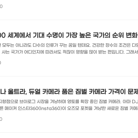
 페라리 AI PC(HP Scuderia Ferrai AI PC). 페라리의 상징 컬러인
00
감된 노트북. 함께 살펴보시죠. "> HP x 페라리, HP 스쿠데리아 페라리 AI
은 페라리의 디자인 철학과 HP의 공학 기술을 접목해 만들었다고 하는데요. 
분적으로 투명..
2100 세계에서 기대 수명이 가장 높은 국가의 순위 변화
 모두는 아니라도 다수의 인류가 꾸는 꿈일 텐데요. 건강한 장수의 조건은 다양
람이 사는 국가가 어디인지에 따라서도 적잖이 영향을 많이 받는 편입니다. 그래
타나는데요. 기대 수명이 높거나 낮다고 그 나라가 국민이 무조건 빨리 죽거나 
0
와 미래의 시점에서 더 높은 기대 수명을 자랑하거나 자랑할 국가가 어디인지 함
 국가들 UN 세계 인구전망 2024(UN World Population Prospect
한 데이터를 바..
나 울트라, 듀얼 카메라 품은 짐벌 카메라 가격이 문
지향점으로 브이로그 시장을 겨냥하며 영토를 확장 중인 짐벌 카메라. 아마 D
른 메이커 인스타360(Insta360)이 오즈모 포켓을 겨냥한 새로운 짐벌 카
na Ultra)를 내놓으며 또 한 번의 전쟁이 시작될 분위기가 만들어지고 있네요.
0
 루나 울트라에 대해 좀 더 알아보시죠. "> 인스타360이 내놓은 듀얼 구성 
 독일의 라이카를 파트너로 맞아 루나 울트라를 개발했습니다. 때문에 라이카의 
그니처 컬러 프로파일도 ..