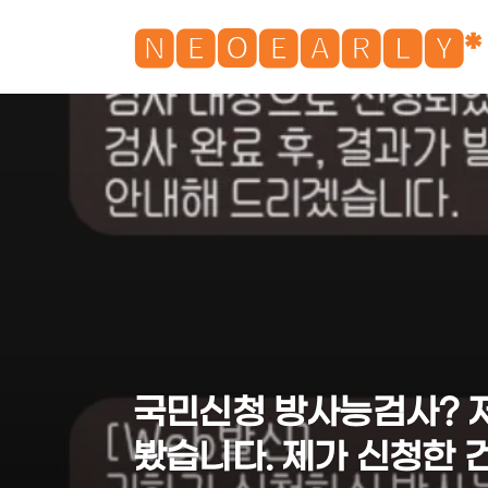
🅽🅴🅾🅴🅰🆁🅻🆈*
국민신청 방사능검사? 
봤습니다. 제가 신청한 건 