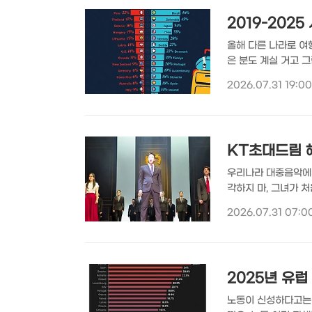
2019-202
올해 다른 나라로 여
은 분도 계실 거고 
가는 관광으로 먹고사
2026.07.31 19:00
화를 위해 더 많은 외
CAPITALIST가 O
포그래픽은 2019년과
KT초대드림 
우리나라 대중음악에 
각하지 마, 그녀가 처
거리에서, 흐린 가을
2026.07.31 07:0
에도 여전히 사랑받고
보고 왔습니다. | K
보보호 등에 관한 법률'
2025년 유럽
노동이 신성하다고는 