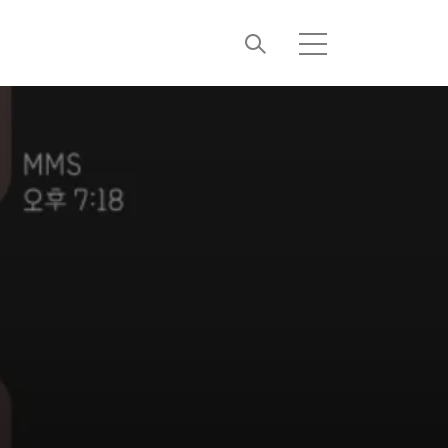
검
메
색
뉴