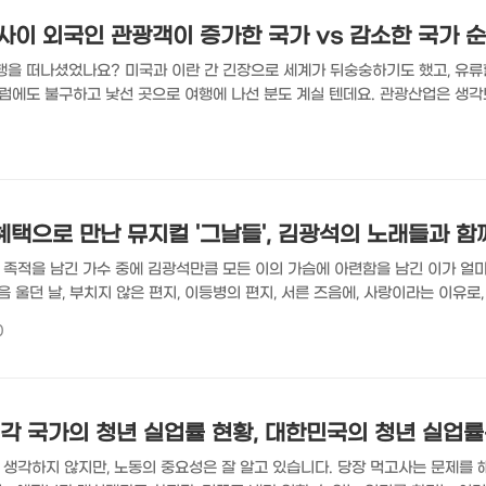
5 사이 외국인 관광객이 증가한 국가 vs 감소한 국가 
행을 떠나셨었나요? 미국과 이란 간 긴장으로 세계가 뒤숭숭하기도 했고, 유
그럼에도 불구하고 낯선 곳으로 여행에 나선 분도 계실 텐데요. 관광산업은 생각
는 나라도 있습니다. 우리나라는 아직 외국에서 찾아오는 관광객의 숫자가 
국인 관광객을 이끌기 위해 노력하고 있고요. 2019-2025 외국인 관광객이 
ECD 관광 동향 및 정책 2026(OECD Tourism Trends and Polic
 2025년 사이 외국에서..
혜택으로 만난 뮤지컬 '그날들', 김광석의 노래들과 
족적을 남긴 가수 중에 김광석만큼 모든 이의 가슴에 아련함을 남긴 이가 얼마
음 울던 날, 부치지 않은 편지, 이등병의 편지, 서른 즈음에, 사랑이라는 이유로,
 하늘에 편지를 써 등등 주옥같은 멜로디에 삶을 깊이 관조하는 가사로 가득한 
0
 회자되고 있는데요. KT 장기고객 초대드림 프로그램을 통해 그의 주옥같은 
T 공식 온라인샵 | KT닷컴(필수) 개인정보 수집 이용 동의 고객님이 입력한 
 에 따라 KT..
 각 국가의 청년 실업률 현황, 대한민국의 청년 실업률
생각하지 않지만, 노동의 중요성은 잘 알고 있습니다. 당장 먹고사는 문제를 