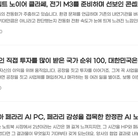
셉트 노이어 클라쎄, 전기 M3를 준비하며 선보인 콘
의 전동화가 주춤하고 있습니다. 환경 문제를 언급하며 기존의 내연기관을 
기대만큼은 아니라고 판단했는지 전동화 전환 속도가 눈에 띄게 느려진 느낌인
니라서 새로운 무엇이 모습을 드러내고 있긴 합니다. BMW가 M3 전기차를 
0
t Neue Klasse)가 그런 비전 중 하나죠. BMW 비전 노이어 클라쎄, 1
 자동차는 어떤 모습일까요? 10년 이후라면 지금과는 또 다른 모습이지 않
비전 노이어 클라쎄(BMW Visi..
인 직접 투자를 많이 받은 국가 순위 100, 대한민국은
 자신의 이익을 위해 움직입니다. 공장을 짓고 투자를 이어가죠. 그게 꼭 사업을
면 공장을 짓고 사업체를 매입하거나 매각하는 등 여러 일을 벌이죠. 보통 이
외국인의 투자를 외국인 직접 투자(FDI/Foreign Direct Investme
0
마다 꽤 다릅니다. 어디에는 몰리고 또 다른 나라는 관심도 안 주는 자본의 매서
ISUAL CAPITALIST가 유엔 무역 개발 회의(UNCTAD/UN Trade a
..
 페라리 AI PC, 페라리 감성을 접목한 한정판 AI 
노트북 시장에서 2년이라는 시간은 꽤 길게 느껴지지만, 그 시간을 HP와 페라리
썼다면 그 결과물이 무엇일지 기대부터 갖게 되는데요. 양사의 협업 결과로 내