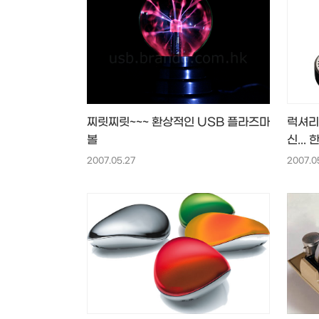
찌릿찌릿~~~ 환상적인 USB 플라즈마
럭셔리
볼
신...
2007.05.27
2007.0