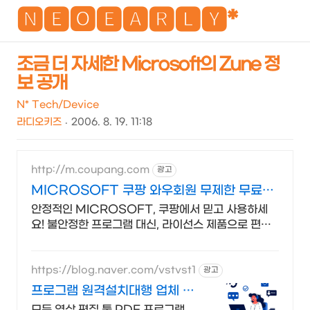
NEO
🅽🅴🅾🅴🅰🆁🅻🆈*
조금 더 자세한 Microsoft의 Zune 정
보 공개
검
메
색
뉴
N* Tech/Device
라디오키즈
2006. 8. 19. 11:18
http://m.coupang.com
광고
MICROSOFT 쿠팡 와우회원 무제한 무료배
송
안정적인 MICROSOFT, 쿠팡에서 믿고 사용하세
요! 불안정한 프로그램 대신, 라이선스 제품으로 편리
하게 시작하세요.
https://blog.naver.com/vstvst1
광고
프로그램 원격설치대행 업체 프
로그램 원격설치대행 전문
모든 영상 편집 툴 PDF 프로그램