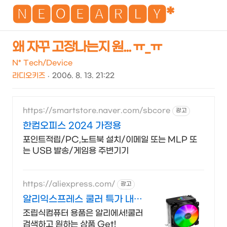
NEO
🅽🅴🅾🅴🅰🆁🅻🆈*
왜 자꾸 고장나는지 원... ㅠ_ㅠ
검
메
N* Tech/Device
색
뉴
라디오키즈
2006. 8. 13. 21:22
https://smartstore.naver.com/sbcore
광고
한컴오피스 2024 가정용
포인트적립/PC,노트북 설치/이메일 또는 MLP 또
는 USB 발송/게임용 주변기기
https://aliexpress.com/
광고
알리익스프레스 쿨러 특가 내
맘에 쏙드는 오늘의 특가
조립식컴퓨터 용품은 알리에서!쿨러
검색하고 원하는 상품 Get!