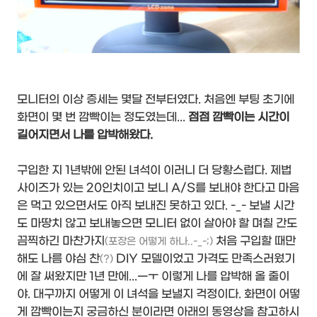
모니터의 이상 증세는 몇달 전부터였다. 처음엔 부팅 초기에
화면이 몇 번 깜빡이는 정도였는데...
점점 깜빡이는 시간이
길어지면서 나를 압박해왔다.
구입한 지 1년밖에 안된 녀석이 이러니 더 당황스럽다. 제법
사이즈가 있는 20인치이고 보니 A/S를 보내야 한다고 마음
은 먹고 있으면서도 아직 보내진 못하고 있다. -_- 보낼 시간
도 마땅치 않고 보내놓으면 모니터 없이 살아야 할 며칠 간도
끔찍하긴 마찬가지
처음 구입할 때만
(포장은 어떻게 하나..-_-;)
해도 나름 야심 찬
DIY 모델이었고 가격도 만족스러웠기
(?)
에 잘 써왔지만 1년 만에...ㅡㅜ 이렇게 나를 압박해 올 줄이
야. 대구까지 어떻게 이 녀석을 보낼지 걱정이다. 화면이 어떻
게 깜빡이는지 궁금하신 분이라면 아래의 동영상을 참고하시