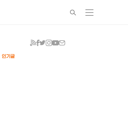
검
메
색
뉴
인기글