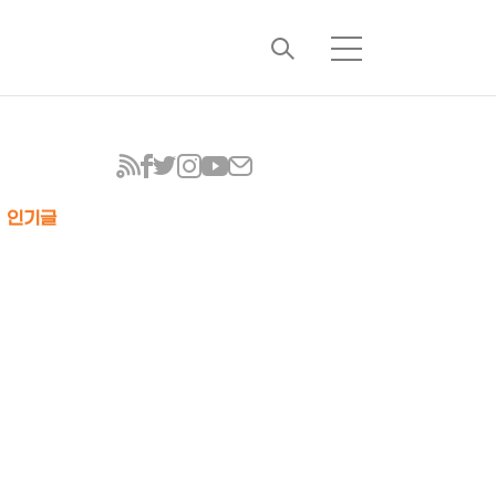
검
메
색
뉴
인기글