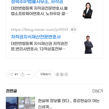
정락수IP법률사무소, 저작권
대한변협등록 저작권전문변호사,불
법소프트웨어변호사, 노하우와 결과
로 입증하는 실력
https://blog.naver.com/jcl9031
광고
저작권지식재산전문변호사
대한변협등록 지식재산권 저작권전
문,변리사변호사, 13억상표전부승
소,저작10억승소
41
구독하기
관련글
더보기
현실에 정보를 얹다... 증강현실이 여는
신세계...