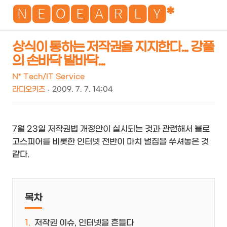
NEO
🅽🅴🅾🅴🅰🆁🅻🆈*
상식이 통하는 저작권을 지지한다... 강풀
의 손바닥 발바닥...
검
메
색
뉴
N* Tech/IT Service
라디오키즈
2009. 7. 7. 14:04
7월 23일 저작권법 개정안이 실시되는 것과 관련해서 블로
고스피어를 비롯한 인터넷 전반이 마치 벌집을 쑤셔놓은 것
같다.
목차
저작권 이슈, 인터넷을 흔들다