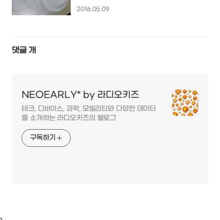
스 헤드폰 개봉기...
2016.05.09
댓글
개
NEOEARLY* by 라디오키즈
테크, 디바이스, 과학, 모빌리티와 다양한 데이터
를 소개하는 라디오키즈의 블로그
구독하기