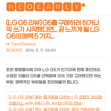
NEO
🅽🅴🅾🅴🅰🆁🅻🆈*
[LG G5 리뷰] G5를 구매하려 하거나
막 쓰기 시작했다면... 곧 느끼게 될 LG
검
메
G5의 매력 5 가지...
색
뉴
N* Tech/Device
라디오키즈
2016. 5. 11. 06:00
초반 흥행몰이에 이어 LG G5가 인기리에 판매 중인데요.
수많은 이들이 G5를 선택함에 있어 가장 고려했으면 하는
부분. 매력적인 부분들을 정리해볼까 합니다.
[LG G5 리뷰] 듣는 즐거움을 더하는 LG 프렌즈 하이파
이플러스 with B&O PLAY와 G5의 만남~
[LG G5 리뷰] 찍는 즐거움을 더하는 광각 카메라와 캠