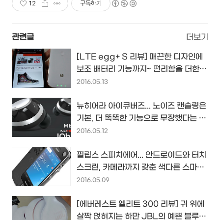
12
구독하기
관련글
더보기
[LTE egg+ S 리뷰] 매끈한 디자인에
보조 배터리 기능까지~ 편리함을 더한
신형 kt 에그의 등장...
2016.05.13
뉴히어라 아이큐버즈... 노이즈 캔슬링은
기본, 더 똑똑한 기능으로 무장했다는 블
루투스 이어폰...
2016.05.12
필립스 스피치에어... 안드로이드와 터치
스크린, 카메라까지 갖춘 색다른 스마트
보이스 레코더...
2016.05.09
[에버레스트 엘리트 300 리뷰] 귀 위에
살짝 얹혀지는 하만 JBL의 예쁜 블루투