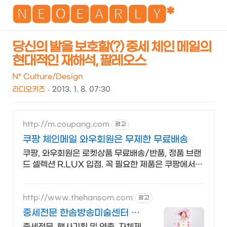
NEO
🅽🅴🅾🅴🅰🆁🅻🆈*
당신의 발을 보호할(?) 중세 체인 메일의
현대적인 재해석, 팔레오스
검
메
색
뉴
N* Culture/Design
라디오키즈
2013. 1. 8. 07:30
http://m.coupang.com
광고
쿠팡 체인메일 와우회원은 무제한 무료배송
쿠팡, 와우회원은 로켓상품 무료배송/반품, 정품 브랜
드 셀렉션 R.LUX 입점. 꼭 필요한 제품은 쿠팡에서
더 저렴하게, 로켓배송으로 더 빠르게!
http://www.thehansom.com
광고
중세전문 한솜방송미술센터 당
일 배송 및 수령가능!
중세전문, 행사기획 및 연출, 자체제