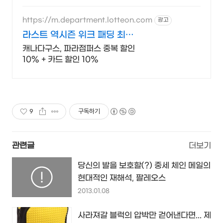
https://m.department.lotteon.com
광고
라스트 역시즌 위크 패딩 최대
74% 할인
캐나다구스, 파라점퍼스 중복 할인
10% + 카드 할인 10%
9
구독하기
관련글
더보기
당신의 발을 보호할(?) 중세 체인 메일의
현대적인 재해석, 팔레오스
2013.01.08
사라져갈 블럭의 압박만 걷어낸다면... 제