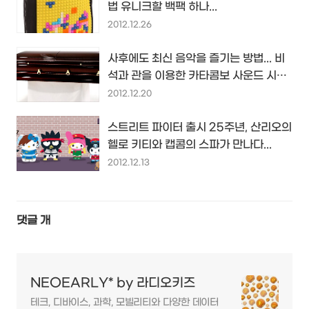
법 유니크할 백팩 하나...
2012.12.26
사후에도 최신 음악을 즐기는 방법... 비
석과 관을 이용한 카타콤보 사운드 시스
템
2012.12.20
스트리트 파이터 출시 25주년, 산리오의
헬로 키티와 캡콤의 스파가 만나다...
2012.12.13
댓글
개
NEOEARLY* by 라디오키즈
테크, 디바이스, 과학, 모빌리티와 다양한 데이터