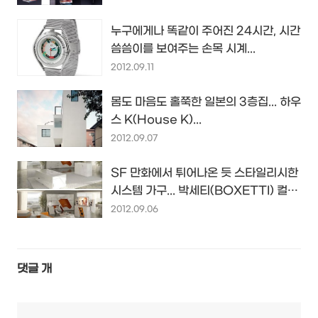
누구에게나 똑같이 주어진 24시간, 시간
씀씀이를 보여주는 손목 시계...
2012.09.11
몸도 마음도 홀쭉한 일본의 3층집... 하우
스 K(House K)...
2012.09.07
SF 만화에서 튀어나온 듯 스타일리시한
시스템 가구... 박세티(BOXETTI) 컬렉
션
2012.09.06
댓글
개