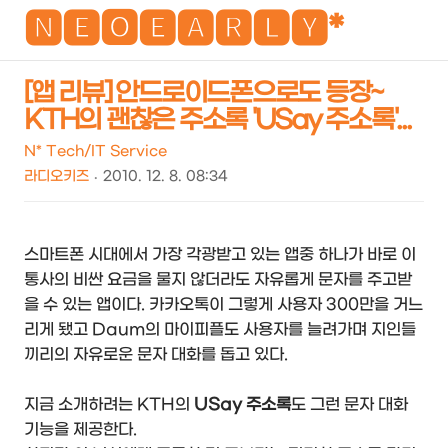
NEO
🅽🅴🅾🅴🅰🆁🅻🆈*
[앱 리뷰] 안드로이드폰으로도 등장~
KTH의 괜찮은 주소록 'USay 주소록'...
검
메
색
뉴
N* Tech/IT Service
라디오키즈
2010. 12. 8. 08:34
스마트폰 시대에서 가장 각광받고 있는 앱중 하나가 바로 이
통사의 비싼 요금을 물지 않더라도 자유롭게 문자를 주고받
을 수 있는 앱이다. 카카오톡이 그렇게 사용자 300만을 거느
리게 됐고 Daum의 마이피플도 사용자를 늘려가며 지인들
끼리의 자유로운 문자 대화를 돕고 있다.
지금 소개하려는 KTH의
USay 주소록
도 그런 문자 대화
기능을 제공한다.