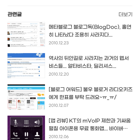
관련글
더보기
메타블로그 블로그독(BlogDoc), 홀연
히 나타났다 조용히 사라지다...
2010.12.23
역사의 뒤안길로 사라지는 과거의 웹서
비스들... 알타비스타, 딜리셔스...
2010.12.20
[블로그 어워드] 불우 블로거 라디오키즈
에게 한표를 부탁 드려요~ㅠ_ㅠ/
2010.12.07
[앱 리뷰] KT의 mVoIP 제한과 기싸움
펼칠 아이폰용 무료 통화앱... 바이버
(Viber)
2010.12.06