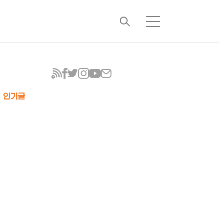
검
메
색
뉴
인기글