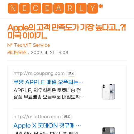
NEO
🅽🅴🅾🅴🅰🆁🅻🆈*
Apple의 고객 만족도가 가장 높다고...?!
미국 이야기...
검
메
색
뉴
N* Tech/IT Service
라디오키즈
2009. 4. 21. 19:03
http://m.coupang.com
광고
쿠팡 APPLE 매일 오픈되는
와우회원 특가
APPLE, 와우회원은 로켓배송 전
상품 무료배송 오늘주문 내일도착!
꼭 필요한 제품은 쿠팡에서 더 저렴
하게, 로켓배송으로 더 빠르게!
http://m.lotteon.com
광고
Apple X 롯데ON 첫구매 최
대 5천원 혜택!
내 취향에 딱 맞는 브랜드별 혜택