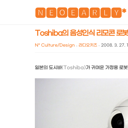
🅽🅴🅾🅴🅰🆁🅻🆈*
Toshiba의 음성인식 리모콘 로봇...
N* Culture/Design
라디오키즈
2008. 3. 27. 
일본의 도시바
(Toshiba)
가 귀여운 가정용 로