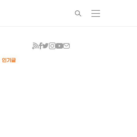
검
메
색
뉴
인기글