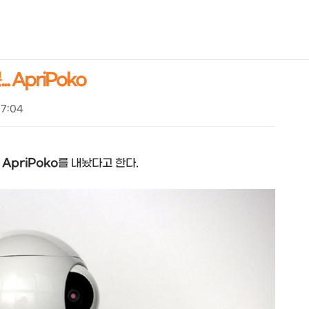
NEOEARLY*
 ApriPoko
17:04
봇
ApriPoko
를 내놨다고 한다.