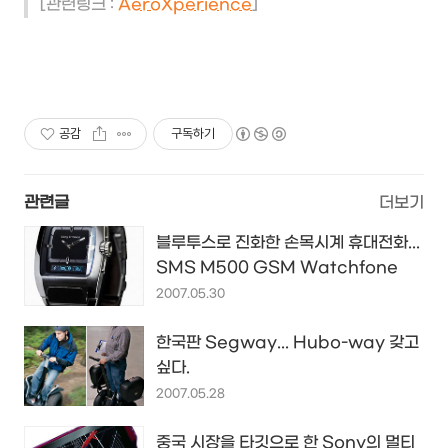
[관련링크 :
AeroXperience
]
공감
구독하기
관련글
더보기
블루투스로 진화한 손목시계 휴대전화...
SMS M500 GSM Watchfone
2007.05.30
한국판 Segway... Hubo-way 갖고
싶다.
2007.05.28
중국 시장을 타깃으로 한 Sony의 멀티