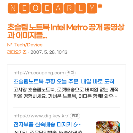
NEO
🅽🅴🅾🅴🅰🆁🅻🆈*
초슬림 노트북 Intel Metro 공개 동영상
과 이미지들...
검
메
색
뉴
N* Tech/Device
라디오키즈
2007. 5. 28. 10:13
http://m.coupang.com
광고
초슬림노트북 쿠팡 오늘 주문, 내일 바로 도착
고사양 초슬림노트북, 로켓배송으로 버벅임 없는 쾌적
함을 경험하세요. 가벼운 노트북, 어디든 함께! 와우회
원 무제한 무료배송으로 편리하게.
https://www.digikey.kr/
광고
전자부품 신속배송 디지키 6만
원이상 무료배송,당일발송
INTEL 주문당일발송, 배송상태 추