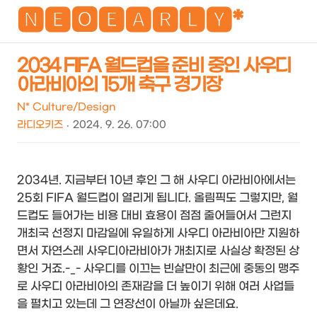
NEO
🅽🅴🅾🅴🅰🆁🅻🆈*
2034 FIFA 월드컵을 준비 중인 사우디
아라비아의 15개 축구 경기장
검
메
색
뉴
N* Culture/Design
라디오키즈
2024. 9. 26. 07:00
2034년. 지금부터 10년 후인 그 해 사우디 아라비아에서는
25회 FIFA 월드컵이 열리게 됩니다. 올림픽도 그렇지만, 월
드컵도 들어가는 비용 대비 효용이 점점 줄어들어서 그런지
개최국 선정지 마감일에 유일하게 사우디 아라비아만 지원하
면서 자연스레 사우디아라비아가 개최지로 사실상 확정된 상
황인 거죠.-_- 사우디를 이끄는 빈살만이 최근에 중동의 맹주
로 사우디 아라비아의 존재감을 더 높이기 위해 여러 사업들
을 펼치고 있는데 그 연장선이 아닐까 싶은데요.