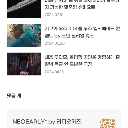
미갈루 M5, 물 위를 항해하다가 잠수까
지 가능한 맞춤형 슈퍼요트
2024.07.10
지구와 우주 이어 줄 우주 엘리베이터 콘
셉트 by 조던 윌리엄 휴즈
2024.06.20
네옴 우타모, 몰입형 공연을 경험하게 할
절벽 동굴 안 특별한 극장
2024.04.18
댓글
개
NEOEARLY* by 라디오키즈