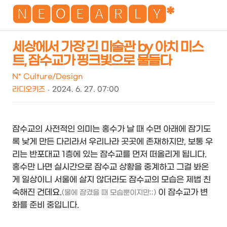
NEO
🅽🅴🅾🅴🅰🆁🅻🆈*
세상에서 가장 긴 미술관 by 아치 미스
트, 잠수교가 핑크빛으로 물들다
검
메
색
뉴
N* Culture/Design
라디오키즈
2024. 6. 27. 07:00
잠수교의 사전적인 의미는 홍수가 날 때 수면 아래에 잠기도
록 낮게 만든 다리라서 우리나라 곳곳에 존재하지만, 보통 우
리는 반포대교 1층에 있는 잠수교를 먼저 떠올리게 됩니다.
홍수만 나면 실시간으로 잠수교 상황을 중계하고 그걸 봐온
게 일상이니 서울에 살지 않더라도 잠수교의 모습은 제법 친
숙해진 건데요.
이 잠수교가 변
(물에 잠겼을 때 모습뿐이지만;;)
화를 준비 중입니다.