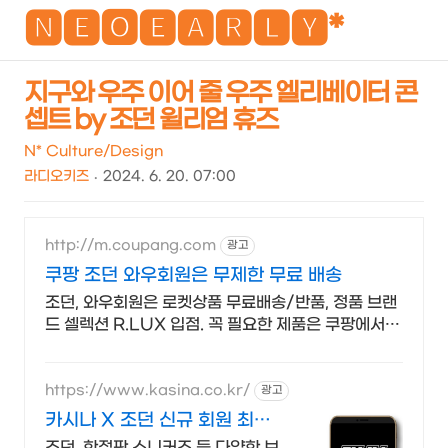
NEO
🅽🅴🅾🅴🅰🆁🅻🆈*
지구와 우주 이어 줄 우주 엘리베이터 콘
셉트 by 조던 윌리엄 휴즈
검
메
색
뉴
N* Culture/Design
라디오키즈
2024. 6. 20. 07:00
http://m.coupang.com
광고
쿠팡 조던 와우회원은 무제한 무료 배송
조던, 와우회원은 로켓상품 무료배송/반품, 정품 브랜
드 셀렉션 R.LUX 입점. 꼭 필요한 제품은 쿠팡에서
더 저렴하게, 로켓배송으로 더 빠르게!
https://www.kasina.co.kr/
광고
카시나 X 조던 신규 회원 최대
20% 할인
조던, 한정판 스니커즈 등 다양한 브