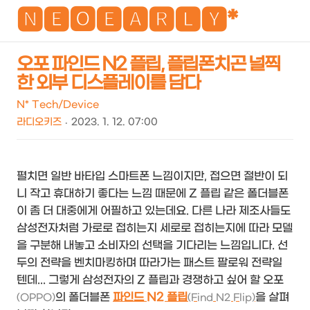
NEO
🅽🅴🅾🅴🅰🆁🅻🆈*
오포 파인드 N2 플립, 플립폰치곤 널찍
한 외부 디스플레이를 담다
검
메
색
뉴
N* Tech/Device
라디오키즈
2023. 1. 12. 07:00
펼치면 일반 바타입 스마트폰 느낌이지만, 접으면 절반이 되
니 작고 휴대하기 좋다는 느낌 때문에 Z 플립 같은 폴더블폰
이 좀 더 대중에게 어필하고 있는데요. 다른 나라 제조사들도
삼성전자처럼 가로로 접히는지 세로로 접히는지에 따라 모델
을 구분해 내놓고 소비자의 선택을 기다리는 느낌입니다. 선
두의 전략을 벤치마킹하며 따라가는 패스트 팔로워 전략일
텐데... 그렇게 삼성전자의 Z 플립과 경쟁하고 싶어 할 오포
의 폴더블폰
파인드 N2 플립
을 살펴
(OPPO)
(Find N2 Flip)