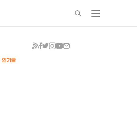
검
메
색
뉴
인기글