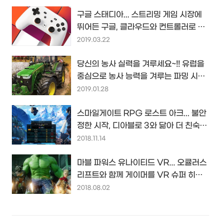
구글 스태디아... 스트리밍 게임 시장에
뛰어든 구글, 클라우드와 컨트롤러로 난
공불락을 함락시킬까?
2019.03.22
당신의 농사 실력을 겨루세요~!! 유럽을
중심으로 농사 능력을 겨루는 파밍 시뮬
레이터 리그 개최된다...
2019.01.28
스마일게이트 RPG 로스트 아크... 불안
정한 시작, 디아블로 3와 닮아 더 친숙한
이 게임의 운명은...?!
2018.11.14
마블 파워스 유나이티드 VR... 오큘러스
리프트와 함께 게이머를 VR 슈퍼 히어
로로 만들어줄 게임...^^
2018.08.02