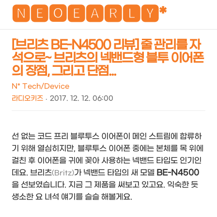
NEO
🅽🅴🅾🅴🅰🆁🅻🆈*
[브리츠 BE-N4500 리뷰] 줄 관리를 자
석으로~ 브리츠의 넥밴드형 블투 이어폰
검
메
의 장점, 그리고 단점...
색
뉴
N* Tech/Device
라디오키즈
2017. 12. 12. 06:00
선 없는 코드 프리 블루투스 이어폰이 메인 스트림에 합류하
기 위해 열심히지만, 블루투스 이어폰 중에는 본체를 목 위에
걸친 후 이어폰을 귀에 꽂아 사용하는 넥밴드 타입도 인기인
데요. 브리츠
가 넥밴드 타입의 새 모델
BE-N4500
(Britz)
을 선보였습니다. 지금 그 제품을 써보고 있고요. 익숙한 듯
생소한 요 녀석 얘기를 슬슬 해볼게요.