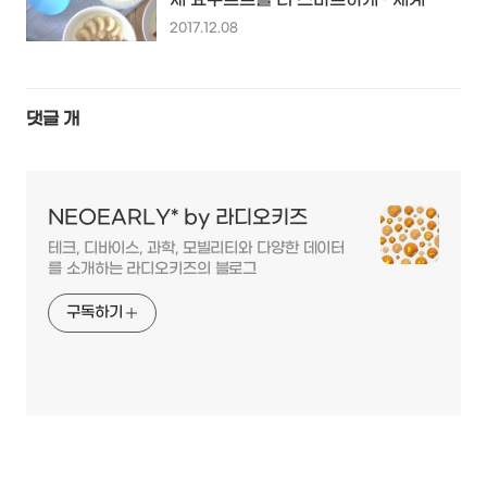
초의 자동 요거트 메이커...
2017.12.08
댓글
개
NEOEARLY* by 라디오키즈
테크, 디바이스, 과학, 모빌리티와 다양한 데이터
를 소개하는 라디오키즈의 블로그
구독하기