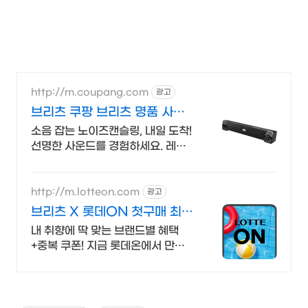
http://m.coupang.com
광고
브리츠 쿠팡 브리츠 명품 사운
드
소음 잡는 노이즈캔슬링, 내일 도착!
선명한 사운드를 경험하세요. 레트
로 감성 가득, 인테리어 완성! 넉넉한
10시간 스피커.
http://m.lotteon.com
광고
브리츠 X 롯데ON 첫구매 최대
5천원 혜택!
내 취향에 딱 맞는 브랜드별 혜택
+중복 쿠폰! 지금 롯데온에서 만나
보세요!