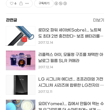
6
구독하기
관련글
더보기
로미오 파워 세이버(Sabre)... 노트북
도 최대 2번 충전한다~ 보조 배터리를
넘은 개인용 휴대용 파워팩...
2017.12.14
리플렉스 아이, 모듈형 구조를 채택한 아
날로그 필름 SLR 카메라
2017.12.14
LG 시그니처 에디션... 초프리미엄 가전
시그니처 시리즈에 합류한 LG전자의 첫
초프리미엄 스마트폰...
2017.12.11
요미(Yomee)... 집에서 만들어 먹는 수
제 요구르트를 더 스마트하게~ 세계 최