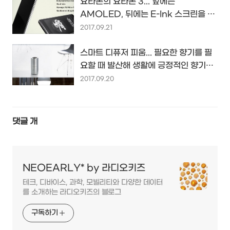
요타폰의 요타폰 3... 앞에는
AMOLED, 뒤에는 E-Ink 스크린을 단
듀얼 스크린폰, 세 번째 후속작 등장...
2017.09.21
스마트 디퓨저 피움... 필요한 향기를 필
요할 때 발산해 생활에 긍정적인 향기와
효과를 더할 아이템...
2017.09.20
댓글
개
NEOEARLY* by 라디오키즈
테크, 디바이스, 과학, 모빌리티와 다양한 데이터
를 소개하는 라디오키즈의 블로그
구독하기