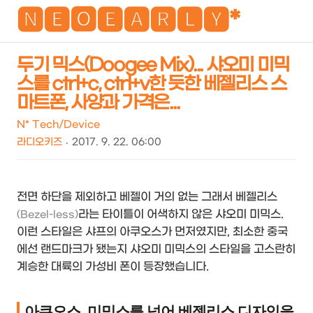
NEO
🅽🅴🅾🅴🅰🆁🅻🆈*
두기 믹스(Doogee Mix)... 샤오미 미믹
스를 ctrl+c, ctrl+v한 듯한 베젤리스 스
검
메
마트폰, 사양과 가격은...
색
뉴
N* Tech/Device
라디오키즈
2017. 9. 22. 06:00
전면 하단을 제외하고 베젤이 거의 없는 그래서 베젤리스
라는 타이틀이 어색하지 않은 샤오미 미믹스.
(Bezel-less)
이런 스타일은 샤프의 아쿠오스가 먼저였지만, 최소한 중국
에선 랜드마크가 됐는지 샤오미 미믹스의 스타일을 고스란히
계승한 대륙의 가성비 폰이 등장했습니다.
아쿠오스, 미믹스를 넘어 베젤리스 디자인을