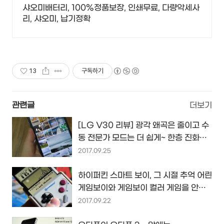
샤오미배터리, 100%정품보장, 인쇄무료, 다량악세사
리, 샤오미, 납기정확
13
구독하기
관련글
더보기
[LG V30 리뷰] 광각 왜곡은 줄이고 수
동 전문가 모드는 더 쉽게~ 한층 진화된
LG V30의 카메라는...
2017.09.25
하이퍼킨 스마트 보이, 그 시절 추억 어린
게임보이와 게임보이 컬러 게임을 안드
로이드폰에서 즐긴다
2017.09.22