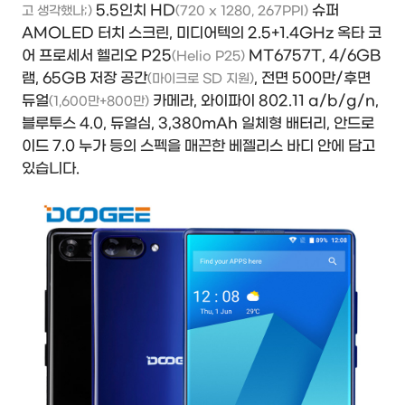
5.5인치 HD
슈퍼
고 생각했나;)
(720 x 1280, 267PPI)
AMOLED 터치 스크린, 미디어텍의 2.5+1.4GHz 옥타 코
어 프로세서 헬리오 P25
MT6757T, 4/6GB
(Helio P25)
램, 65GB 저장 공간
, 전면 500만/후면
(마이크로 SD 지원)
듀얼
카메라, 와이파이 802.11 a/b/g/n,
(1,600만+800만)
블루투스 4.0, 듀얼심, 3,380mAh 일체형 배터리, 안드로
이드 7.0 누가 등의 스펙을 매끈한 베젤리스 바디 안에 담고
있습니다.