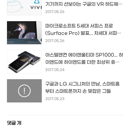
기기까지 선보이는 구글의 VR 하드웨어
전략 3단계... 성공할까?
2017.05.26
마이크로소프트 5세대 서피스 프로
(Surface Pro) 발표... 차세대 서피스
펜을 더한 서피스 프로 5가 온다
2017.05.26
아스텔앤컨 에이앤울티마 SP1000... 하
이엔드에 하이엔드를 더한 최상위 휴대
용 음악 플레이어 등장...
2017.05.24
구글과 LG 시그니처의 만남, 스마트홈
부터 스마트폰까지 손 맞잡은 그들
2017.05.23
댓글
개