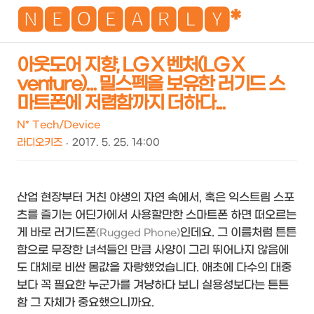
NEO
🅽🅴🅾🅴🅰🆁🅻🆈*
아웃도어 지향, LG X 벤처(LG X
venture)... 밀스펙을 보유한 러기드 스
검
메
마트폰에 저렴함까지 더하다...
색
뉴
N* Tech/Device
라디오키즈
2017. 5. 25. 14:00
산업 현장부터 거친 야생의 자연 속에서, 혹은 익스트림 스포
츠를 즐기는 어딘가에서 사용할만한 스마트폰 하면 떠오르는
게 바로 러기드폰
인데요. 그 이름처럼 튼튼
(Rugged Phone)
함으로 무장한 녀석들인 만큼 사양이 그리 뛰어나지 않음에
도 대체로 비싼 몸값을 자랑했었습니다. 애초에 다수의 대중
보다 꼭 필요한 누군가를 겨냥하다 보니 실용성보다는 튼튼
함 그 자체가 중요했으니까요.