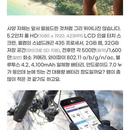
사양 자체는 앞서 말씀드린 것처럼 그리 뛰어나진 않습니다.
5.2인치 풀 HD
LCD 인셀 터치 스
(1080 x 1920, 423PPI)
크린, 퀄컴의 스냅드래곤 435 프로세서, 2GB 램, 32GB
저장 공간
, 전후면 각 500만
/1,600
(마이크로 SD 지원)
(광각)
만
화소 카메라, 와이파이 802.11 a/b/g/n/ac, 블
(일반)
루투스 4.2, 4,100mAh 일체형 배터리, 안드로이드 7.0 누
가 등인데 눈에 띄는 건 대용량 배터리 정도일까요? 램이 좀
많이 적은 것 같기도 하고요.