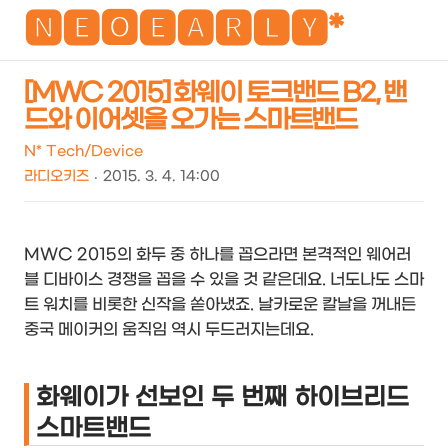
NEO
🅽🅴🅾🅴🅰🆁🅻🆈*
[MWC 2015] 화웨이 토크밴드 B2, 밴
드와 이어셋을 오가는 스마트밴드
검
메
색
뉴
N* Tech/Device
라디오키즈
2015. 3. 4. 14:00
MWC 2015의 화두 중 하나를 꼽으라면 본격적인 웨어러
블 디바이스 경쟁을 꼽을 수 있을 것 같은데요. 너도나도 스마
트 워치를 비롯한 신작을 쏟아냈죠. 날카로운 칼날을 꺼내든
중국 메이커의 움직임 역시 두드러지는데요.
화웨이가 선보인 두 번째 하이브리드
스마트밴드