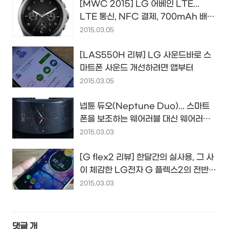
[MWC 2015] LG 어베인 LTE...
LTE 통신, NFC 결제, 700mAh 배터
리까지 진짜는 너구나...^^
2015.03.05
[LAS550H 리뷰] LG 사운드바로 스
마트폰 사운드 개선하려면 앱부터
2015.03.05
넵튠 듀오(Neptune Duo)... 스마트
폰을 보조하는 웨어러블 대신 웨어러블
이 메인이 된다면...?!
2015.03.03
[G flex2 리뷰] 한달간의 실사용, 그 사
이 체감한 LG전자 G 플렉스2의 전반적
인 사용성과 총평...
2015.03.03
댓글
개