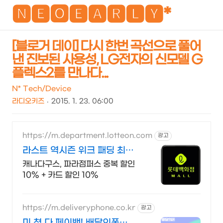
NEO
🅽🅴🅾🅴🅰🆁🅻🆈*
[블로거 데이] 다시 한번 곡선으로 풀어
낸 진보된 사용성, LG전자의 신모델 G
검
메
플렉스2를 만나다...
색
뉴
N* Tech/Device
라디오키즈
2015. 1. 23. 06:00
https://m.department.lotteon.com
광고
라스트 역시즌 위크 패딩 최대
74% 할인
캐나다구스, 파라점퍼스 중복 할인
10% + 카드 할인 10%
https://m.deliveryphone.co.kr
광고
미.쳤.다 페이백! 배달의폰