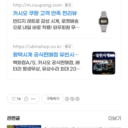
http://m.coupang.com
광고
카시오 쿠팡 고객 만족 찐리뷰
빈티지 레트로 감성 시계, 로켓배송
으로 내일 바로 착용! 와우회원 무료
배송, 30일 반품! 카시오 시계를 안
심 구매.
https://ubinshop.co.kr
광고
평택시계 공식판매점 유빈시계
구매시계 기본수리 평생무상
백화점A/S, 카시오 공식판매점, 배
터리 평생무상, 유상수리 최대 20%
지원
16
구독하기
관련글
더보기