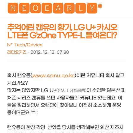
NEO
🅽🅴🅾🅴🅰🆁🅻🆈*
추억어린 캔유의 향기, LG U+ 카시오
LTE폰 G'zOne TYPE-L 들여온다?
검
메
색
뉴
N* Tech/Device
라디오키즈
2012. 12. 12. 07:30
혹시 캔유동(
www.canu.co.kr
)이란 커뮤니티 혹시 알고
계신가요?
많지는 않았지만 LG U+
이 수입한 일본산 피
(당시 LG텔레콤)
처폰 시리즈 캔유를 쓰던 사용자들의 커뮤니티였는데요. 이
글을 정리하면서 오랜만에 찾아보니 여전히 소소하게 운영
중이더군요.^^;;
캔유동이 한창 각광 받았을 당시를 생각해보면 외산 제조사