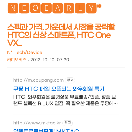
NEO
🅽🅴🅾🅴🅰🆁🅻🆈*
스펙과 가격. 가운데서 시장을 공략할
HTC의 신상 스마트폰, HTC One
검
메
VX...
색
뉴
N* Tech/Device
라디오키즈
2012. 10. 10. 07:30
http://m.coupang.com
광고
쿠팡 HTC 매일 오픈되는 와우회원 특가
HTC, 와우회원은 로켓상품 무료배송/반품, 정품 브
랜드 셀렉션 R.LUX 입점. 꼭 필요한 제품은 쿠팡에서
더 저렴하게, 로켓배송으로 더 빠르게!
http://www.mktac.kr
광고
일렉트로루브판매! MKTAC