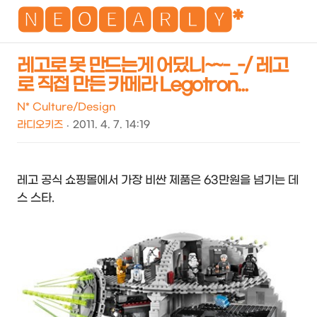
NEO
🅽🅴🅾🅴🅰🆁🅻🆈*
레고로 못 만드는게 어딨니~~-_-/ 레고
로 직접 만든 카메라 Legotron...
검
메
색
뉴
N* Culture/Design
라디오키즈
2011. 4. 7. 14:19
레고 공식 쇼핑몰에서 가장 비싼 제품은 63만원을 넘기는 데
스 스타.