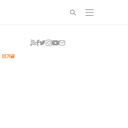
검
메
색
뉴
인기글