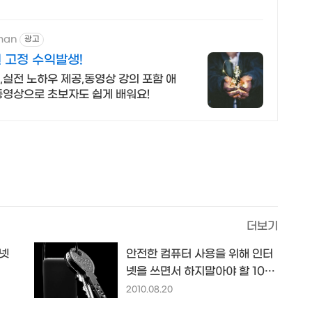
man
광고
 고정 수익발생!
실전 노하우 제공,동영상 강의 포함 애
동영상으로 초보자도 쉽게 배워요!
더보기
터넷
안전한 컴퓨터 사용을 위해 인터
넷을 쓰면서 하지말아야 할 10가
지...
2010.08.20