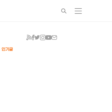
검
메
색
뉴
인기글