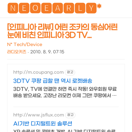
NEO
🅽🅴🅾🅴🅰🆁🅻🆈*
[인피니아 리뷰] 어린 조카의 동심어린
눈에 비친 인피니아 3D TV...
검
메
색
뉴
N* Tech/Device
라디오키즈
2010. 8. 9. 07:15
http://m.coupang.com
광고
3DTV 쿠팡 급할 땐 역시 로켓배송
3DTV, TV에 연결만 하면 즉시 작동! 와우회원 무료
배송 받으세요. 고장난 리모컨 이제 그만! 쿠팡에서 가
성비 좋은 제품을 만나보세요.
http://www.jsflux.com
광고
AI기반 디지털트윈 솔루션
XR 솔루션 및 콘텐츠 개발, AI 기반 디지털트윈 솔루