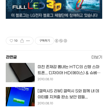
10
구독하기
관련글
더보기
미친 존재감 뽐내는 HTC의 신형 스마
트폰... 디자이어 HD(에이스) & 슈베르
트
2010.08.10
[갤럭시S 리뷰] 갤럭시 S와 함께 내 데
이터를 지켜줄 완소 보안 앱들...
2010.08.10