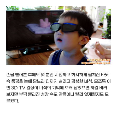
손을 뻗어본 후에도 몇 분간 시원하고 화사하게 펼쳐진 바닷
속 풍경을 눈에 담느라 입까지 벌리고 감상한 녀석. 모쪼록 이
번 3D TV 감상이 녀석의 기억에 오래 남았으면 하길 바라
보지만 부쩍 빨라진 성장 속도 만큼이나 빨리 잊게될지도 모
르겠다.