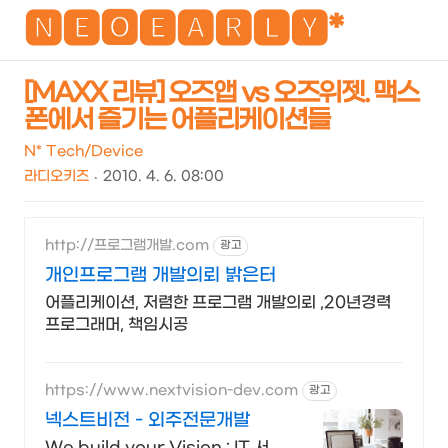
NEO
🅽🅴🅾🅴🅰🆁🅻🆈*
[MAXX 리뷰] 오즈앱 vs 오즈위젯. 맥스
폰에서 즐기는 어플리케이션들
검
메
색
뉴
N* Tech/Device
라디오키즈
2010. 4. 6. 08:00
http://프로그램개발.com
광고
개인프로그램 개발의뢰 밝은터
어플리케이션, 저렴한 프로그램 개발의뢰 ,20년경력
프로그래머, 책임시공
https://www.nextvision-dev.com
광고
넥스트비전 - 외주전문개발
We build your Vision : IT 서