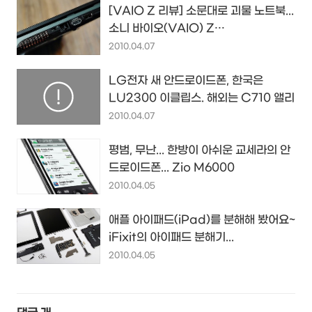
[VAIO Z 리뷰] 소문대로 괴물 노트북...
소니 바이오(VAIO) Z
VPCZ117GK/X
2010.04.07
LG전자 새 안드로이드폰, 한국은
LU2300 이클립스. 해외는 C710 앨리
2010.04.07
평범, 무난... 한방이 아쉬운 교세라의 안
드로이드폰... Zio M6000
2010.04.05
애플 아이패드(iPad)를 분해해 봤어요~
iFixit의 아이패드 분해기...
2010.04.05