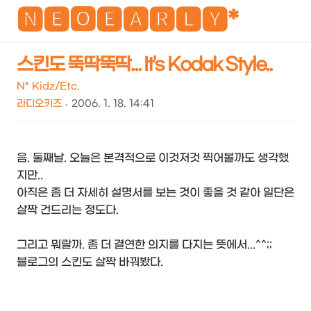
NEO
🅽🅴🅾🅴🅰🆁🅻🆈*
스킨도 뚝딱뚝딱... It's Kodak Style..
검
메
N* Kidz/Etc.
색
뉴
라디오키즈
2006. 1. 18. 14:41
음. 둘째날. 오늘은 본격적으로 이것저것 찍어볼까도 생각했
지만..
아직은 좀 더 자세히 설명서를 보는 것이 좋을 것 같아 일단은
살짝 건드리는 정도다.
그리고 뭐랄까. 좀 더 결연한 의지를 다지는 뜻에서...^^;;
블로그의 스킨도 살짝 바꿔봤다.