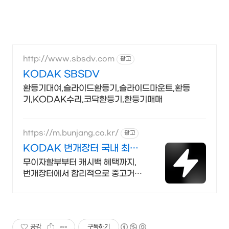
http://www.sbsdv.com
광고
KODAK SBSDV
환등기대여,슬라이드환등기,슬라이드마운트,환등
기,KODAK수리,코닥환등기,환등기매매
https://m.bunjang.co.kr/
광고
KODAK 번개장터 국내 최대
브랜드 중고거래
무이자할부부터 캐시백 혜택까지,
번개장터에서 합리적으로 중고거래
하세요 전국 각지에서 올라오는 전
국구 최다 상품 매일 10만 개 이상의
신규 상품 업로드
공감
구독하기