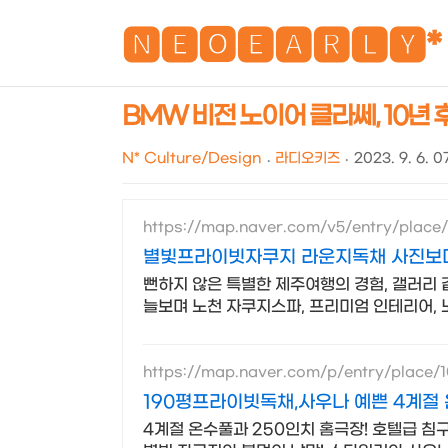
🅽🅴🅾🅴🅰🆁🅻🆈*
BMW 비전 노이어 클라쎄, 10년
N* Culture/Design
라디오키즈
2023. 9. 6. 0
https://map.naver.com/v5/entry/place
별빛프라이빗자쿠지 라운지독채 사진보다
뻔하지 않은 특별한 제주여행의 경험, 갤러리 
늘보며 노천 자쿠지스파, 프리미엄 인테리어, 
https://map.naver.com/p/entry/place/
190평프라이빗독채,사우나 예쁜 4계절
4계절 온수풀과 250인치 홈극장! 호텔급 