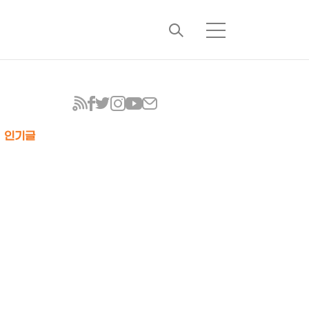
검
메
색
뉴
인기글