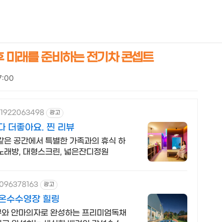
NEOEARLY*
 후 미래를 준비하는 전기차 콘셉트
7:00
/1922063498
광고
 더좋아요. 찐 리뷰
같은 공간에서 특별한 가족과의 휴식 하
노래방, 대형스크린, 넓은잔디정원
1096378163
광고
 온수수영장 힐링
침구와 안마의자로 완성하는 프리미엄독채