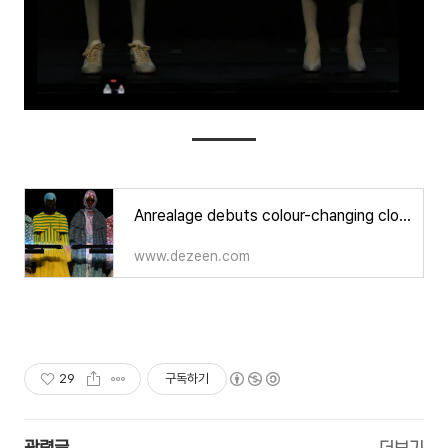
Anrealage debuts colour-changing clothes at Paris Fashion Week
www.dezeen.com
29
구독하기
관련글
더보기