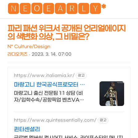
NEO
🅽🅴🅾🅴🅰🆁🅻🆈*
파리 패션 위크서 공개된 언리얼에이지
의 색변화 의상, 그 비밀은?
검
메
색
뉴
N* Culture/Design
라디오키즈
2023. 3. 14. 07:00
https://www.italiamia.kr/
광고
마랑고니 한국공식프로모터 마
랑고니 출신 전문팀 코칭
마랑고니 출신 전문팀 1:1 상담 (비
자/입학수속/공항픽업 벤츠VAN
무료 지원)
https://www.quintessentially.com/
광고
퀸터센셜리
글로벌 멤버쉽 컨시어지 서비스, 라이프스타일 매니지