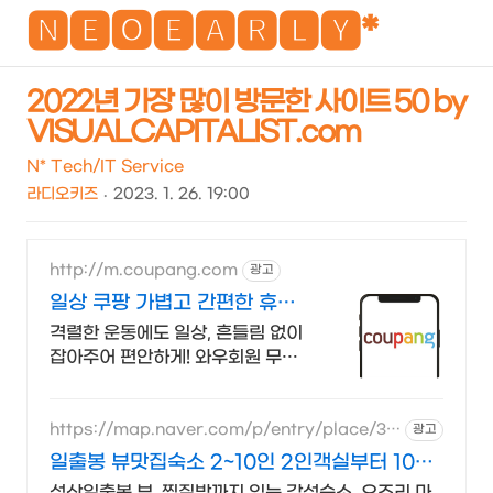
NEO
🅽🅴🅾🅴🅰🆁🅻🆈*
2022년 가장 많이 방문한 사이트 50 by
VISUALCAPITALIST.com
검
메
색
뉴
N* Tech/IT Service
라디오키즈
2023. 1. 26. 19:00
http://m.coupang.com
광고
일상 쿠팡 가볍고 간편한 휴대
성
격렬한 운동에도 일상, 흔들림 없이
잡아주어 편안하게! 와우회원 무료
배송. 불안한 관절에 안정감을 선물
하세요. 스포츠 마니아도 만족할 견
고함을 쿠팡에서.
https://map.naver.com/p/entry/place/36
광고
957739
일출봉 뷰맛집숙소 2~10인 2인객실부터 10인
객실 구성
성산일출봉 뷰, 찜질방까지 있는 감성숙소, 오조리 마