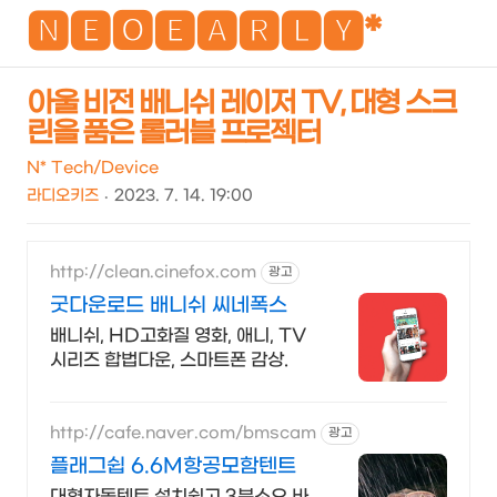
NEO
🅽🅴🅾🅴🅰🆁🅻🆈*
아울 비전 배니쉬 레이저 TV, 대형 스크
린을 품은 롤러블 프로젝터
검
메
색
뉴
N* Tech/Device
라디오키즈
2023. 7. 14. 19:00
http://clean.cinefox.com
광고
굿다운로드 배니쉬 씨네폭스
배니쉬, HD고화질 영화, 애니, TV
시리즈 합법다운, 스마트폰 감상.
http://cafe.naver.com/bmscam
광고
플래그쉽 6.6M항공모함텐트
대형자동텐트 설치쉽고 3분소요 바