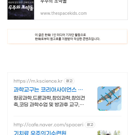
우주의 조약돌
www.thespacekids.com
https://m.kscience.kr
광고
과학교구는 코리아사이언스 우
주,항공과학 교구
항공과학,드론과학,창의과학,창의건
축,코딩 과학수업 및 방과후 교구,교
재 개발,제작
http://cafe.naver.com/spaceri
광고
기치료 우주의기수련원