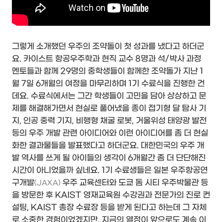
그렇게 소개했던 우주의 조약돌이 첫 성과를 냈다고 하더군
요. 카이스트 항공우주학과 현직 교수 8명과 석/박사 과정
멘토들과 함께 29명의 중학생들이 함께한 조약돌가 지난 1
월 7일 6개월의 여정을 마무리하며 1기 수료식을 진행한 건
데요. 수료식에서는 그간 학생들이 고민을 담아 상상하고 문
제를 해결해가면서 현실로 풀어냈을 종이 접기형 달 탐사 기
지, 인공 중력 기지, 비행형 채굴 로봇, 거울위성 태양광 발전
등의 우주 개발 관련 아이디어와 이런 아이디어를 좀 더 현실
화한 결과물들을 발표했다고 하더군요. 대한민국의 우주 개
발 역사를 쓰게 될 아이들의 생각이 6개월간 좀 더 단단해진
시간이 아니었을까 싶네요. 1기 수료생들은 일본 우주항공연
구개발
우주 교육센터와 도쿄 돔 시티 우주박물관 등
(JAXA)
을 방문한 후 KAIST 영재교육원 수강권과 전문가의 진로 컨
설팅, KAIST 총장 수료장 등을 받게 된다고 하는데 그 자체
로 소중한 경험이었겠지만, 지금의 열정이 앞으로도 계속 이