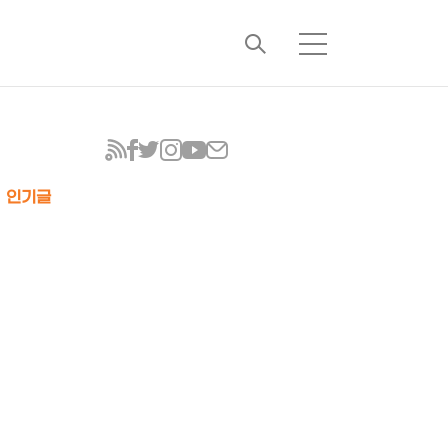
검
메
색
뉴
인기글