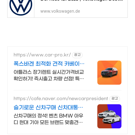
www.volkswagen.de
https://www.car-pro.kr/
광고
폭스바겐 최적화 견적 카베이
폭스바겐 특가차량 무료견적
아틀라스 장기렌트 실시간가격비교
확인하기! 즉시출고 차량 선점! 특가
차종! 수입차 최대 할인 견적! 온라인
계약! 최적가 프로모션 차량 빠른출
고 선점하세요.
https://cafe.naver.com/newcarpresident
광고
슬기로운 신차구매 신차대통령
장기렌트 리스 저렴한 견적
신차구매의 정석! 벤츠 BMW 아우
디 현대 기아 모든 브랜드 맞춤견적
즉시출고 매일 즉시출고 차량 업데