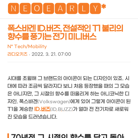
NEO
🅽🅴🅾🅴🅰🆁🅻🆈*
폭스바겐 ID.버즈, 전설적인 T1 불리의
향수를 풍기는 전기 미니버스
검
메
색
뉴
N* Tech/Mobility
라디오키즈
2022. 3. 21. 07:00
시대를 초월해 그 브랜드의 아이콘이 되는 디자인이 있죠. 시
대에 따라 조금씩 달라지다 보니 처음 등장했을 때의 그 모습
은 아니지만, 그 시절의 향수를 떠올리게 하는 아니코닉한 디
자인. 폭스바겐
에게 있어 그렇게 아이콘이 된
(Volkswagen)
T1을 계승한
ID.버즈
가 얼마 전 전기차로 새로워
(ID.BUZZ)
진 모습을 드러냈습니다.
70년전 그 시절의 향수를 담고 돌아