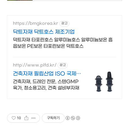
https://bmgkorea.kr
광고
닥트자재 닥트호스 제조기업
덕트자재 타포린호스 알루미늄호스 알루미늄보온 흡
읍보온 PE보온 타포린보온 덕트호스
http://www.plfd.kr/
광고
건축자재 필립산업 ISO 국제인
증업체
건축자재, 드레인 전문, 스텐GMP
육가, 청소용고리, 건축 설비부자재
10
구독하기