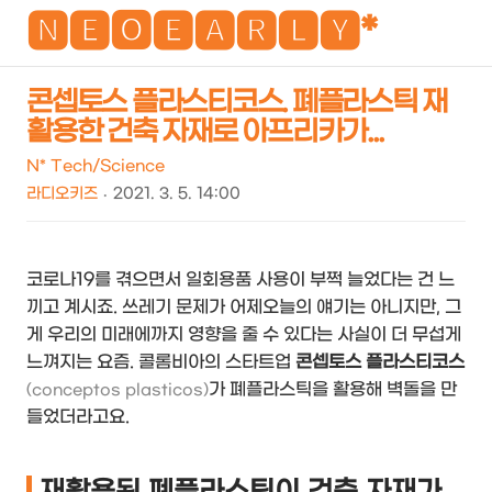
NEO
🅽🅴🅾🅴🅰🆁🅻🆈*
콘셉토스 플라스티코스. 폐플라스틱 재
활용한 건축 자재로 아프리카가...
검
메
색
뉴
N* Tech/Science
라디오키즈
2021. 3. 5. 14:00
코로나19를 겪으면서 일회용품 사용이 부쩍 늘었다는 건 느
끼고 계시죠. 쓰레기 문제가 어제오늘의 얘기는 아니지만, 그
게 우리의 미래에까지 영향을 줄 수 있다는 사실이 더 무섭게
느껴지는 요즘. 콜롬비아의 스타트업
콘셉토스 플라스티코스
가 폐플라스틱을 활용해 벽돌을 만
(conceptos plasticos)
들었더라고요.
재활용된 폐플라스틱이 건축 자재가