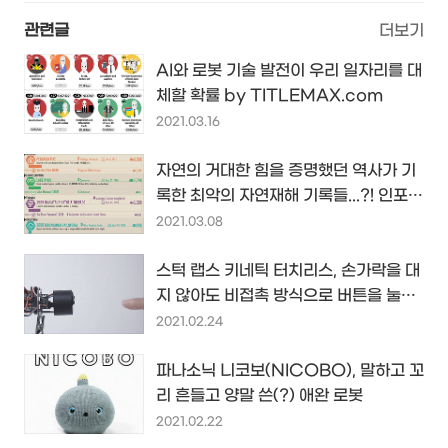
관련글
더보기
AI와 로봇 기술 발전이 우리 일자리를 대
체할 확률 by TITLEMAX.com
2021.03.16
자연의 거대한 힘을 증명했던 역사가 기
록한 최악의 자연재해 기록들...?! 인포그
래픽 by TITLEMAX.com...
2021.03.08
스턱 랩스 키네틱 터치리스, 손가락을 대
지 않아도 비접촉 방식으로 버튼을 눌러
줄 코로나19 시대의 솔루션...
2021.02.24
파나소닉 니코보(NICOBO), 말하고 꼬
리 흔들고 양말 쓴(?) 애완 로봇
2021.02.22