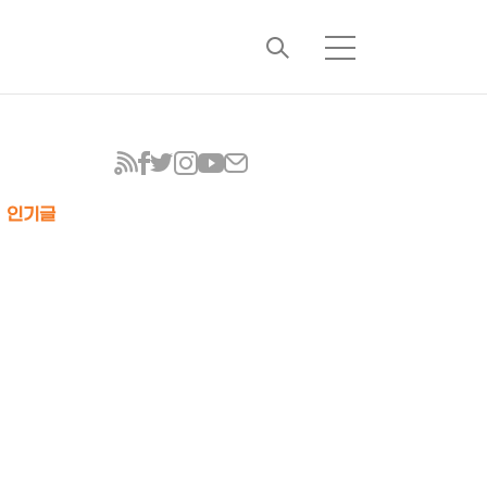
검
메
색
뉴
인기글