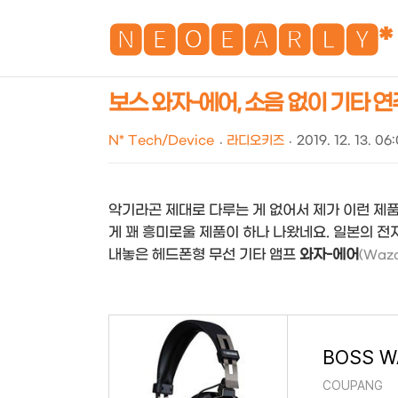
🅽🅴🅾🅴🅰🆁🅻🆈*
보스 와자-에어, 소음 없이 기타 
N* Tech/Device
라디오키즈
2019. 12. 13. 06
악기라곤 제대로 다루는 게 없어서 제가 이런 제품
게 꽤 흥미로울 제품이 하나 나왔네요. 일본의 전
내놓은 헤드폰형 무선 기타 앰프
와자-에어
(Waza
COUPANG