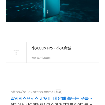
小米CC9 Pro - 小米商城
www.mi.com
https://aliexpress.com/
광고
알리익스프레스 샤오미 내 맘에 쏙드는 오늘의
특가