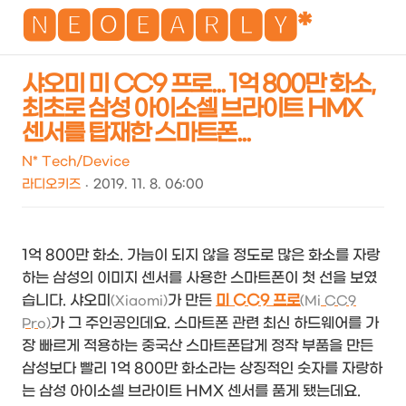
NEO
🅽🅴🅾🅴🅰🆁🅻🆈*
샤오미 미 CC9 프로... 1억 800만 화소,
최초로 삼성 아이소셀 브라이트 HMX
검
메
센서를 탑재한 스마트폰...
색
뉴
N* Tech/Device
라디오키즈
2019. 11. 8. 06:00
1억 800만 화소. 가늠이 되지 않을 정도로 많은 화소를 자랑
하는 삼성의 이미지 센서를 사용한 스마트폰이 첫 선을 보였
습니다. 샤오미
가 만든
미 CC9 프로
(Xiaomi)
(Mi CC9
가 그 주인공인데요. 스마트폰 관련 최신 하드웨어를 가
Pro)
장 빠르게 적용하는 중국산 스마트폰답게 정작 부품을 만든
삼성보다 빨리 1억 800만 화소라는 상징적인 숫자를 자랑하
는 삼성 아이소셀 브라이트 HMX 센서를 품게 됐는데요.