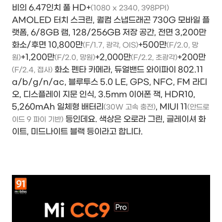
비의 6.47인치 풀 HD+
(1080 x 2340, 398PPI)
AMOLED 터치 스크린, 퀄컴 스냅드래곤 730G 모바일 플
랫폼, 6/8GB 램, 128/256GB 저장 공간, 전면 3,200만
화소/후면 10,800만
+500만
(F/1.7, 광각, OIS)
(F/2.0, 망
+1,200만
+2,000만
+200만
원)
(F/2.0, 망원)
(F/2.2, 초광각)
화소 펜타 카메라, 듀얼밴드 와이파이 802.11
(F/2.4, 접사)
a/b/g/n/ac, 블루투스 5.0 LE, GPS, NFC, FM 라디
오, 디스플레이 지문 인식, 3.5mm 이어폰 잭, HDR10,
5,260mAh 일체형 배터리
, MIUI 11
(30W 고속 충전)
(안드로
등인데요. 색상은 오로라 그린, 글레이셔 화
이드 9 파이 기반)
이트, 미드나이트 블랙 등이라고 합니다.