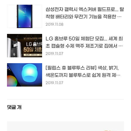
삼성전자 갤럭시 엑스커버 필드프로... 탈
착형 배터리와 무전기 기능을 적용한 삼
성의 러기드 스마트폰...
2019.11.08
LG 홈브루 50일 체험단 모집... 세계 최
초 캡슐형 수제 맥주 제조기로 집에서 맥
주 만들어 드셔 보실래요?
2019.11.07
[필립스 휴 블루투스 리뷰] 색상, 밝기,
색온도까지 블루투스로 쉽게 원격 제어
할 수 있는 스마트 전구 사용기...
2019.11.07
댓글
개