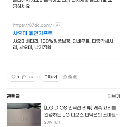
알리에서 샤오미검색하고 인기 전자제품 할인가로 쇼
핑하세요
https://87dc.com/
광고
샤오미 휴먼기프트
샤오미배터리, 100%정품보장, 인쇄무료, 다량악세사
리, 샤오미, 납기정확
8
구독하기
관련글
더보기
[LG DIOS 인덕션 리뷰] 쾌속 요리를
완성하는 LG 디오스 인덕션의 스마트한
매력~^^
2019.11.11