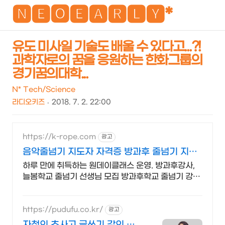
NEO
🅽🅴🅾🅴🅰🆁🅻🆈*
유도 미사일 기술도 배울 수 있다고...?!
과학자로의 꿈을 응원하는 한화그룹의
검
메
경기꿈의대학...
색
뉴
N* Tech/Science
라디오키즈
2018. 7. 2. 22:00
https://k-rope.com
광고
음악줄넘기 지도자 자격증 방과후 줄넘기 지도
자 양성
하루 만에 취득하는 원데이클래스 운영. 방과후강사,
늘봄학교 줄넘기 선생님 모집 방과후학교 줄넘기 강사
자격 연수. 지도자 자격증 취득. 강사 활동을 시작하세
요
https://pudufu.co.kr/
광고
자청의 초사고 글쓰기 강의 하