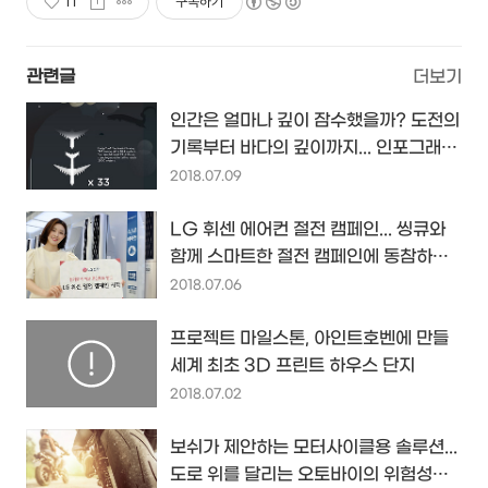
11
구독하기
관련글
더보기
인간은 얼마나 깊이 잠수했을까? 도전의
기록부터 바다의 깊이까지... 인포그래픽
by thedailyresearch...
2018.07.09
LG 휘센 에어컨 절전 캠페인... 씽큐와
함께 스마트한 절전 캠페인에 동참하고
포인트도 챙겨보세요~
2018.07.06
프로젝트 마일스톤, 아인트호벤에 만들
세계 최초 3D 프린트 하우스 단지
2018.07.02
보쉬가 제안하는 모터사이클용 솔루션...
도로 위를 달리는 오토바이의 위험성을