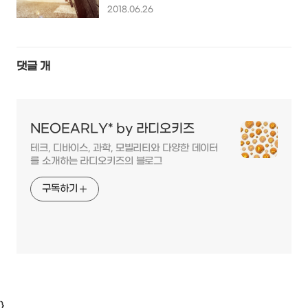
낮춰줄 혁신 기술들...
2018.06.26
댓글
개
NEOEARLY* by 라디오키즈
테크, 디바이스, 과학, 모빌리티와 다양한 데이터
를 소개하는 라디오키즈의 블로그
구독하기
}