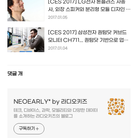
[CES 2017] LG전자 톤플러스 사총
사, 외장 스피커와 분리형 모듈 디자인 등
으로 차별화를 꾀하다
2017.01.05
[CES 2017] 삼성전자 퀀텀닷 커브드
모니터 CH711... 퀀텀닷 기반으로 업그
레이드해 돌아온 PC 모니터...
2017.01.04
댓글
개
NEOEARLY* by 라디오키즈
테크, 디바이스, 과학, 모빌리티와 다양한 데이터
를 소개하는 라디오키즈의 블로그
구독하기