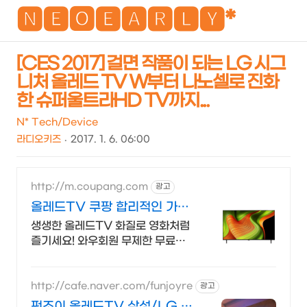
NEO
🅽🅴🅾🅴🅰🆁🅻🆈*
[CES 2017] 걸면 작품이 되는 LG 시그
니처 올레드 TV W부터 나노셀로 진화
검
메
한 슈퍼울트라HD TV까지...
색
뉴
N* Tech/Device
라디오키즈
2017. 1. 6. 06:00
http://m.coupang.com
광고
올레드TV 쿠팡 합리적인 가격
의 TV
생생한 올레드TV 화질로 영화처럼
즐기세요! 와우회원 무제한 무료배
송.
http://cafe.naver.com/funjoyre
광고
펀조이 올레드TV 삼성/LG 정