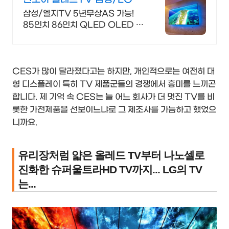
품 추가비용없음
삼성/엘지TV 5년무상AS 가능!
85인치 86인치 QLED OLED 특
가 국내 대비 40%이상 할인 판매
중/모든비용포함
CES가 많이 달라졌다고는 하지만, 개인적으로는 여전히 대
형 디스플레이 특히 TV 제품군들의 경쟁에서 흥미를 느끼곤
합니다. 제 기억 속 CES는 늘 어느 회사가 더 멋진 TV를 비
롯한 가전제품을 선보이느냐로 그 제조사를 가늠하고 했었으
니까요.
유리장처럼 얇은 올레드 TV부터 나노셀로
진화한 슈퍼울트라HD TV까지... LG의 TV
는...