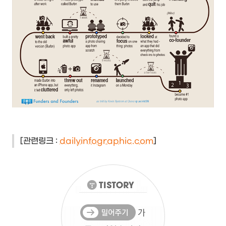
[관련링크 :
dailyinfographic.com
]