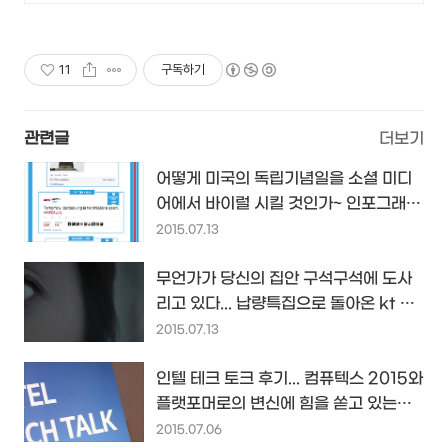
11
구독하기
관련글
더보기
어떻게 미국의 독립기념일을 소셜 미디
어에서 바이럴 시킬 것인가~ 인포그래픽
by Unmetric.com
2015.07.13
무언가가 당신의 집안 구석구석에 도사
리고 있다... 납량특집으로 돌아온 kt 올
레 기가와이파이...
2015.07.13
인텔 테크 토크 후기... 컴퓨텍스 2015와
플랫포머로의 변신에 힘을 쏟고 있는
2015년의 인텔...
2015.07.06