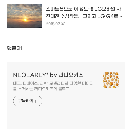
스마트폰으로 이 정도~!! LG모바일 사
진대전 수상작들... 그리고 LG G4로 사
진 잘 찍는 꿀팁~!!
2015.07.03
댓글
개
NEOEARLY* by 라디오키즈
테크, 디바이스, 과학, 모빌리티와 다양한 데이터
를 소개하는 라디오키즈의 블로그
구독하기